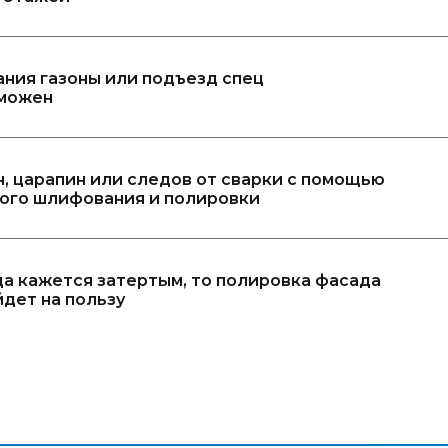
ания газоны или подъезд спец
зможен
, царапин или следов от сварки с помощью
хого шлифования и полировки
да кажется затертым, то полировка фасада
дет на пользу