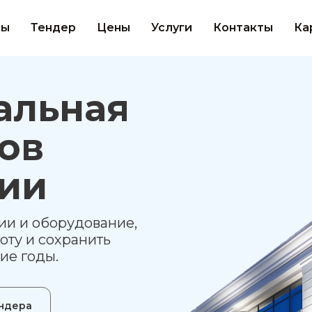
ты
Тендер
Цены
Услуги
Контакты
Ка
альная
ов
сии
ии и оборудование,
оту и сохранить
ие годы.
ендера