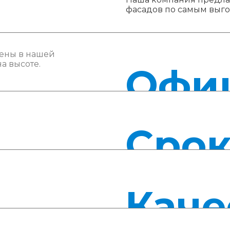
фасадов по самым выг
ены в нашей
а высоте.
Офи
Сро
Каче