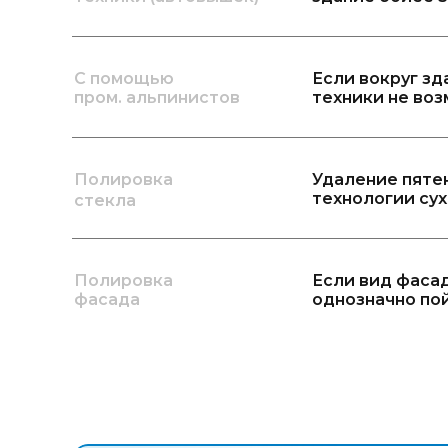
С помощью
Если вокруг зд
пром. альпинистов
техники не во
Полировка
Удаление пятен
технологии су
стекла
Полировка
Если вид фаса
фасада
однозначно пой