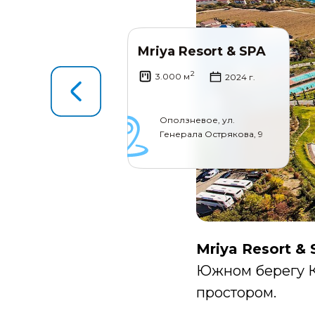
Mriya Resort & SPA
2
3.000 м
2024 г.
Оползневое, ул.
Генерала Острякова, 9
Mriya Resort &
Южном берегу К
простором.