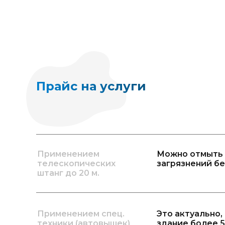
Прайс на услуги
Применением
Можно отмыть 
телескопических
загрязнений бе
штанг до 20 м.
Применением спец.
Это актуально,
техники (автовышек)
здание более 