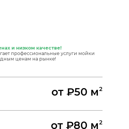
енах и низком качестве!
гает профессиональные услуги мойки
одным ценам на рынке!
от ₽50 м
2
от ₽80 м
2