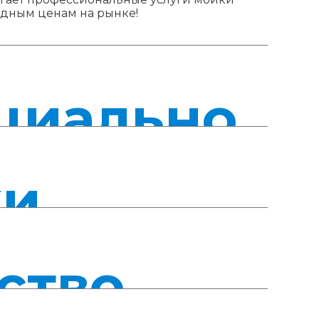
одным ценам на рынке!
циально
ки
ство