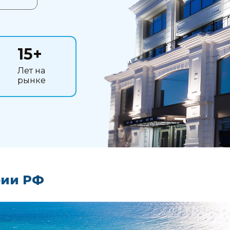
15+
Лет на
рынке
рии РФ