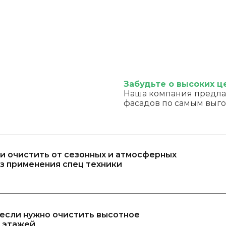
Забудьте о высоких ц
Наша компания предла
фасадов по самым выг
и очистить от сезонных и атмосферных
з применения спец техники
 если нужно очистить высотное
5 этажей